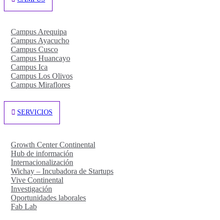
Campus Arequipa
Campus Ayacucho
Campus Cusco
Campus Huancayo
Campus Ica
Campus Los Olivos
Campus Miraflores
SERVICIOS
Growth Center Continental
Hub de información
Internacionalización
Wichay – Incubadora de Startups
Vive Continental
Investigación
Oportunidades laborales
Fab Lab