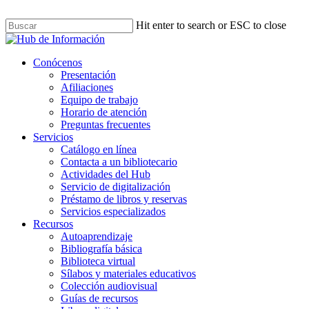
Skip
to
Hit enter to search or ESC to close
main
Close
content
Search
Menu
Conócenos
Presentación
Afiliaciones
Equipo de trabajo
Horario de atención
Preguntas frecuentes
Servicios
Catálogo en línea
Contacta a un bibliotecario
Actividades del Hub
Servicio de digitalización
Préstamo de libros y reservas
Servicios especializados
Recursos
Autoaprendizaje
Bibliografía básica
Biblioteca virtual
Sílabos y materiales educativos
Colección audiovisual
Guías de recursos