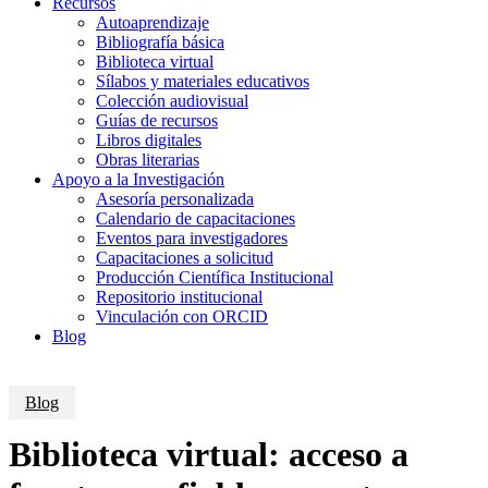
Recursos
Autoaprendizaje
Bibliografía básica
Biblioteca virtual
Sílabos y materiales educativos
Colección audiovisual
Guías de recursos
Libros digitales
Obras literarias
Apoyo a la Investigación
Asesoría personalizada
Calendario de capacitaciones
Eventos para investigadores
Capacitaciones a solicitud
Producción Científica Institucional
Repositorio institucional
Vinculación con ORCID
Blog
Blog
Biblioteca virtual: acceso a