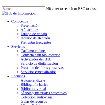
Skip
to
Hit enter to search or ESC to close
main
Close
content
Search
Menu
Conócenos
Presentación
Afiliaciones
Equipo de trabajo
Horario de atención
Preguntas frecuentes
Servicios
Catálogo en línea
Contacta a un bibliotecario
Actividades del Hub
Servicio de digitalización
Préstamo de libros y reservas
Servicios especializados
Recursos
Autoaprendizaje
Bibliografía básica
Biblioteca virtual
Sílabos y materiales educativos
Colección audiovisual
Guías de recursos