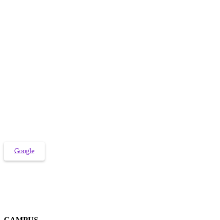
Debe iniciar sesión con sus credenciales @continental.edu.pe
Google
CAMPUS