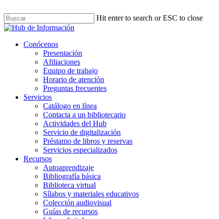
Skip
to
Hit enter to search or ESC to close
main
Close
content
Search
Menu
Conócenos
Presentación
Afiliaciones
Equipo de trabajo
Horario de atención
Preguntas frecuentes
Servicios
Catálogo en línea
Contacta a un bibliotecario
Actividades del Hub
Servicio de digitalización
Préstamo de libros y reservas
Servicios especializados
Recursos
Autoaprendizaje
Bibliografía básica
Biblioteca virtual
Sílabos y materiales educativos
Colección audiovisual
Guías de recursos