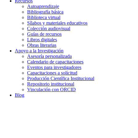
Recursos
Autoaprendizaje
Bibliografía básica
Biblioteca virtual
Sílabos y materiales educativos
Colección audiovisual
Guías de recursos
Libros digitales
Obras literarias
Apoyo a la Investigación
Asesoría personalizada
Calendario de capacitaciones
Eventos para investigadores
Capacitaciones a solicitud
Producción Científica Institucional
Repositorio institucional
Vinculación con ORCID
Blog