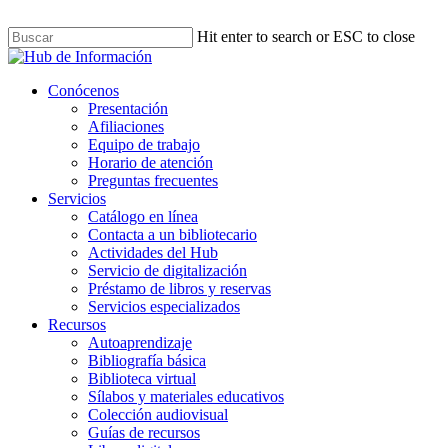
Skip
to
Hit enter to search or ESC to close
main
Close
content
Search
Menu
Conócenos
Presentación
Afiliaciones
Equipo de trabajo
Horario de atención
Preguntas frecuentes
Servicios
Catálogo en línea
Contacta a un bibliotecario
Actividades del Hub
Servicio de digitalización
Préstamo de libros y reservas
Servicios especializados
Recursos
Autoaprendizaje
Bibliografía básica
Biblioteca virtual
Sílabos y materiales educativos
Colección audiovisual
Guías de recursos